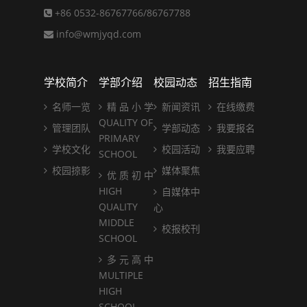
+86 0532-86767766/86767788
info@wmjyqd.com
学校简介
学部介绍
校园动态
招生指南
名师一览
精 品 小 学
新闻资讯
在线缴费
QUALITY OF
管理团队
学部动态
我要报名
PRIMARY
学校文化
校园活动
我要应聘
SCHOOL
校园掠影
媒体聚焦
优 质 初 中
HIGH
自媒体中
QUALITY
心
MIDDLE
校报校刊
SCHOOL
多 元 高 中
MULTIPLE
HIGH
SCHOOL