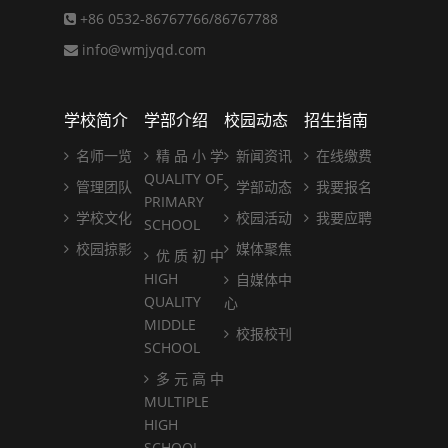
+86 0532-86767766/86767788
info@wmjyqd.com
学校简介
学部介绍
校园动态
招生指南
名师一览
精 品 小 学
新闻资讯
在线缴费
QUALITY OF
管理团队
学部动态
我要报名
PRIMARY
学校文化
校园活动
我要应聘
SCHOOL
校园掠影
媒体聚焦
优 质 初 中
HIGH
自媒体中
QUALITY
心
MIDDLE
校报校刊
SCHOOL
多 元 高 中
MULTIPLE
HIGH
SCHOOL