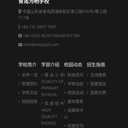
青岛为明学校
中国山东省青岛西海岸新区香江路636号/香江路
717号
+86 131 8897 7837
+86 0532-86767766/86767788
info@wmjyqd.com
学校简介
学部介绍
校园动态
招生指南
名师一览
精 品 小 学
新闻资讯
在线缴费
QUALITY OF
管理团队
学部动态
我要报名
PRIMARY
学校文化
校园活动
我要应聘
SCHOOL
校园掠影
媒体聚焦
优 质 初 中
HIGH
自媒体中
QUALITY
心
MIDDLE
校报校刊