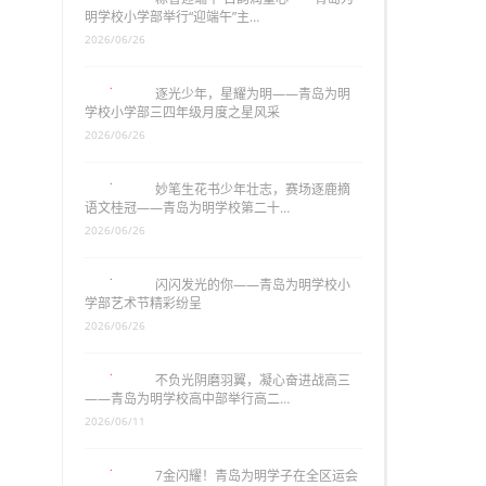
明学校小学部举行“迎端午”主…
2026/06/26
逐光少年，星耀为明——青岛为明
学校小学部三四年级月度之星风采
2026/06/26
妙笔生花书少年壮志，赛场逐鹿摘
语文桂冠——青岛为明学校第二十…
2026/06/26
闪闪发光的你——青岛为明学校小
学部艺术节精彩纷呈
2026/06/26
不负光阴磨羽翼，凝心奋进战高三
——青岛为明学校高中部举行高二…
2026/06/11
7金闪耀！青岛为明学子在全区运会