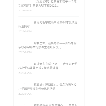
【优质初中】给青春期孩子一个成
功的教育！青岛为明学校2026…
2026/06/26
青岛为明学校高中部2026年复读班
招生简章
2026/06/26
珍爱生命，远离毒品——青岛为明
学校小学部举行禁毒主题升旗仪式
2026/06/26
以球会友 为爱上场——青岛为明学
校小学部爸爸足球友谊赛圆满落…
2026/06/26
粽香端午浸润童心，青岛为明学校
小学部开展多彩传统民俗活动
2026/06/26
粽香迎端午 古韵润童心——青岛为