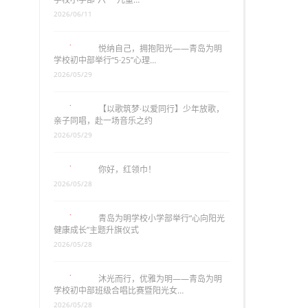
2026/06/11
悦纳自己，拥抱阳光——青岛为明
学校初中部举行“5·25”心理…
2026/05/29
【以歌筑梦·以爱同行】少年放歌，
亲子同唱，赴一场音乐之约
2026/05/29
你好，红领巾！
2026/05/28
青岛为明学校小学部举行“心向阳光
健康成长”主题升旗仪式
2026/05/28
沐光而行，优雅为明——青岛为明
学校初中部班级合唱比赛暨阳光女…
2026/05/28