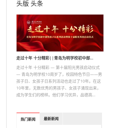
头版
头条
走过十年 十分精彩||青岛为明学校初中部…
走过十年 十分精彩 — 第十届阳光男孩启动仪式
— 青岛为明学校10周岁了，校园特色节日——男
孩子日、女孩子日系列活动也走过了10年。在这
10年里，无数优秀的男孩子、女孩子涌现出来，
成为学生们的榜样。他们学习优异，品德高…
最新新闻
热门新闻