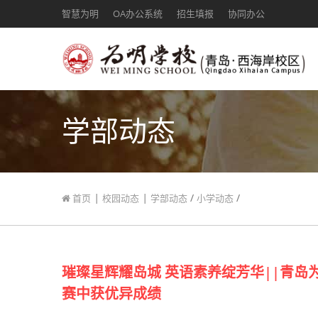
智慧为明
OA办公系统
招生填报
协同办公
学部动态
|
|
/
/
首页
校园动态
学部动态
小学动态
璀璨星辉耀岛城 英语素养绽芳华||青岛
赛中获优异成绩