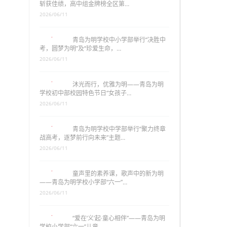
斩获佳绩，高中组金牌榜全区第…
2026/06/11
青岛为明学校中小学部举行“决胜中
考，圆梦为明”及“珍爱生命，…
2026/06/11
沐光而行，优雅为明——青岛为明
学校初中部校园特色节日“女孩子…
2026/06/11
青岛为明学校中学部举行“聚力终章
战高考，逐梦前行向未来”主题…
2026/06/11
童声里的素养课，歌声中的新为明
——青岛为明学校小学部“六一”…
2026/06/11
“爱在‘义’起·童心相伴”——青岛为明
学校小学部“六一”儿童…