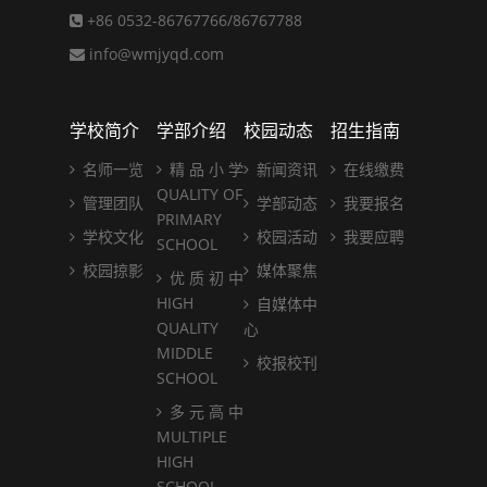
+86 0532-86767766/86767788
info@wmjyqd.com
学校简介
学部介绍
校园动态
招生指南
名师一览
精 品 小 学
新闻资讯
在线缴费
QUALITY OF
管理团队
学部动态
我要报名
PRIMARY
学校文化
校园活动
我要应聘
SCHOOL
校园掠影
媒体聚焦
优 质 初 中
HIGH
自媒体中
QUALITY
心
MIDDLE
校报校刊
SCHOOL
多 元 高 中
MULTIPLE
HIGH
SCHOOL