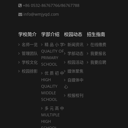
+86 0532-86767766/86767788
info@wmjyqd.com
学校简介
学部介绍
校园动态
招生指南
名师一览
精 品 小 学
新闻资讯
在线缴费
QUALITY OF
管理团队
学部动态
我要报名
PRIMARY
学校文化
校园活动
我要应聘
SCHOOL
校园掠影
媒体聚焦
优 质 初 中
HIGH
自媒体中
QUALITY
心
MIDDLE
校报校刊
SCHOOL
多 元 高 中
MULTIPLE
HIGH
SCHOOL