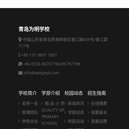
青岛为明学校
中国山东省青岛西海岸新区香江路636号/香江路
717号
+86 131 8897 7837
+86 0532-86767766/86767788
info@wmjyqd.com
学校简介
学部介绍
校园动态
招生指南
名师一览
精 品 小 学
新闻资讯
在线缴费
QUALITY OF
管理团队
学部动态
我要报名
PRIMARY
学校文化
校园活动
我要应聘
SCHOOL