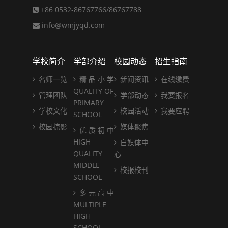
+86 0532-86767766/86767788
info@wmjyqd.com
学校简介
学部介绍
校园动态
招生指南
名师一览
精 品 小 学
新闻资讯
在线缴费
QUALITY OF
管理团队
学部动态
我要报名
PRIMARY
学校文化
校园活动
我要应聘
SCHOOL
校园掠影
媒体聚焦
优 质 初 中
HIGH
自媒体中
QUALITY
心
MIDDLE
校报校刊
SCHOOL
多 元 高 中
MULTIPLE
HIGH
SCHOOL