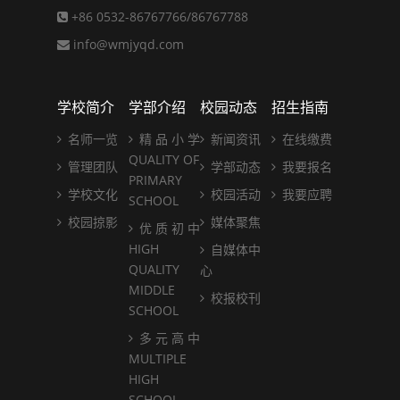
+86 0532-86767766/86767788
info@wmjyqd.com
学校简介
学部介绍
校园动态
招生指南
名师一览
精 品 小 学
新闻资讯
在线缴费
QUALITY OF
管理团队
学部动态
我要报名
PRIMARY
学校文化
校园活动
我要应聘
SCHOOL
校园掠影
媒体聚焦
优 质 初 中
HIGH
自媒体中
QUALITY
心
MIDDLE
校报校刊
SCHOOL
多 元 高 中
MULTIPLE
HIGH
SCHOOL