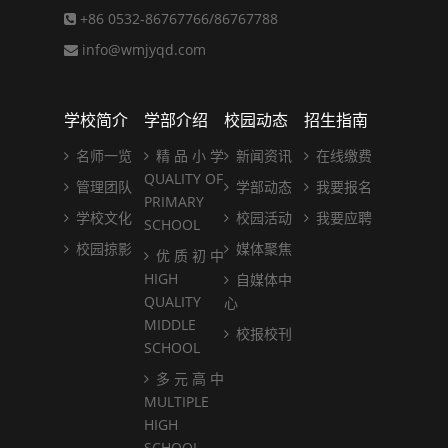
+86 0532-86767766/86767788
info@wmjyqd.com
学校简介
学部介绍
校园动态
招生指南
名师一览
精 品 小 学
新闻资讯
在线缴费
QUALITY OF
管理团队
学部动态
我要报名
PRIMARY
学校文化
校园活动
我要应聘
SCHOOL
校园掠影
媒体聚焦
优 质 初 中
HIGH
自媒体中
QUALITY
心
MIDDLE
校报校刊
SCHOOL
多 元 高 中
MULTIPLE
HIGH
SCHOOL