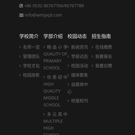
+86 0532-86767766/86767788
info@wmjyqd.com
学校简介
学部介绍
校园动态
招生指南
名师一览
精 品 小 学
新闻资讯
在线缴费
QUALITY OF
管理团队
学部动态
我要报名
PRIMARY
学校文化
校园活动
我要应聘
SCHOOL
校园掠影
媒体聚焦
优 质 初 中
HIGH
自媒体中
QUALITY
心
MIDDLE
校报校刊
SCHOOL
多 元 高 中
MULTIPLE
HIGH
SCHOOL