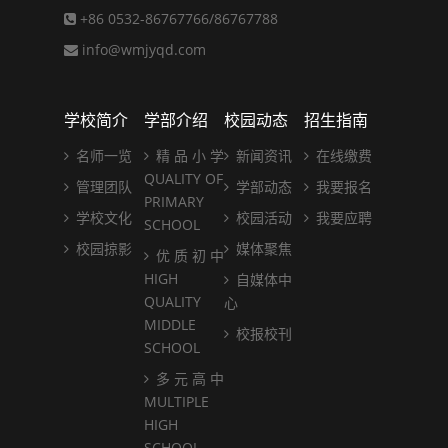
+86 0532-86767766/86767788
info@wmjyqd.com
学校简介
学部介绍
校园动态
招生指南
名师一览
精 品 小 学
新闻资讯
在线缴费
QUALITY OF
管理团队
学部动态
我要报名
PRIMARY
学校文化
校园活动
我要应聘
SCHOOL
校园掠影
媒体聚焦
优 质 初 中
HIGH
自媒体中
QUALITY
心
MIDDLE
校报校刊
SCHOOL
多 元 高 中
MULTIPLE
HIGH
SCHOOL