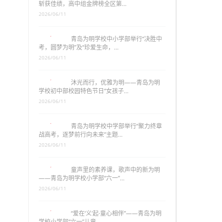
斩获佳绩，高中组金牌榜全区第…
2026/06/11
青岛为明学校中小学部举行“决胜中
考，圆梦为明”及“珍爱生命，…
2026/06/11
沐光而行，优雅为明——青岛为明
学校初中部校园特色节日“女孩子…
2026/06/11
青岛为明学校中学部举行“聚力终章
战高考，逐梦前行向未来”主题…
2026/06/11
童声里的素养课，歌声中的新为明
——青岛为明学校小学部“六一”…
2026/06/11
“爱在‘义’起·童心相伴”——青岛为明
学校小学部“六一”儿童…