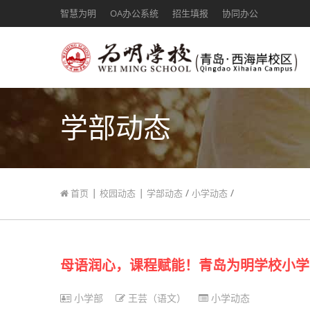
智慧为明
OA办公系统
招生填报
协同办公
学部动态
|
|
/
/
首页
校园动态
学部动态
小学动态
母语润心，课程赋能！青岛为明学校小学
小学部
王芸（语文）
小学动态