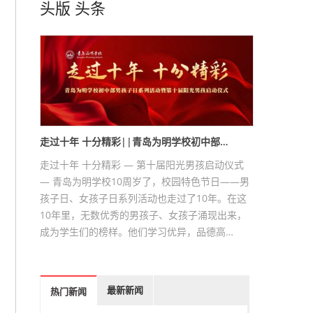
头版
头条
走过十年 十分精彩||青岛为明学校初中部…
走过十年 十分精彩 — 第十届阳光男孩启动仪式
— 青岛为明学校10周岁了，校园特色节日——男
孩子日、女孩子日系列活动也走过了10年。在这
10年里，无数优秀的男孩子、女孩子涌现出来，
成为学生们的榜样。他们学习优异，品德高…
最新新闻
热门新闻