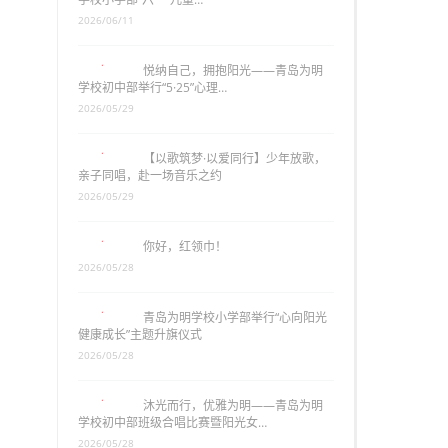
2026/06/11
悦纳自己，拥抱阳光——青岛为明
学校初中部举行“5·25”心理…
2026/05/29
【以歌筑梦·以爱同行】少年放歌，
亲子同唱，赴一场音乐之约
2026/05/29
你好，红领巾！
2026/05/28
青岛为明学校小学部举行“心向阳光
健康成长”主题升旗仪式
2026/05/28
沐光而行，优雅为明——青岛为明
学校初中部班级合唱比赛暨阳光女…
2026/05/28