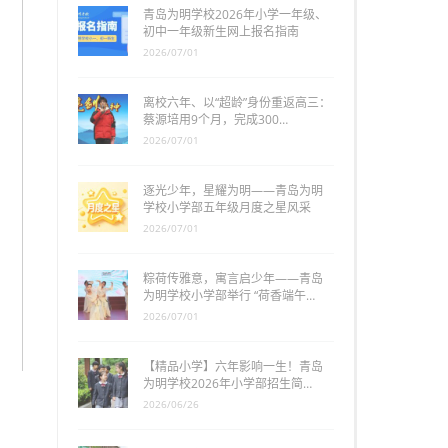
青岛为明学校2026年小学一年级、
初中一年级新生网上报名指南
2026/07/01
离校六年、以“超龄”身份重返高三：
蔡源培用9个月，完成300…
2026/07/01
逐光少年，星耀为明——青岛为明
学校小学部五年级月度之星风采
2026/07/01
粽荷传雅意，寓言启少年——青岛
为明学校小学部举行 “荷香端午…
2026/07/01
【精品小学】六年影响一生！青岛
为明学校2026年小学部招生简…
2026/06/26