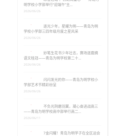
明学校小学部举行“迎端午”主…
2026/06/26
逐光少年，星耀为明——青岛为明
学校小学部三四年级月度之星风采
2026/06/26
妙笔生花书少年壮志，赛场逐鹿摘
语文桂冠——青岛为明学校第二十…
2026/06/26
闪闪发光的你——青岛为明学校小
学部艺术节精彩纷呈
2026/06/26
不负光阴磨羽翼，凝心奋进战高三
——青岛为明学校高中部举行高二…
2026/06/11
7金闪耀！青岛为明学子在全区运会