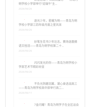
明学校小学部举行“迎端午”主…
2026/06/26
逐光少年，星耀为明——青岛为明
学校小学部三四年级月度之星风采
2026/06/26
妙笔生花书少年壮志，赛场逐鹿摘
语文桂冠——青岛为明学校第二十…
2026/06/26
闪闪发光的你——青岛为明学校小
学部艺术节精彩纷呈
2026/06/26
不负光阴磨羽翼，凝心奋进战高三
——青岛为明学校高中部举行高二…
2026/06/11
7金闪耀！青岛为明学子在全区运会