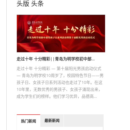
头版
头条
走过十年 十分精彩||青岛为明学校初中部…
走过十年 十分精彩 — 第十届阳光男孩启动仪式
— 青岛为明学校10周岁了，校园特色节日——男
孩子日、女孩子日系列活动也走过了10年。在这
10年里，无数优秀的男孩子、女孩子涌现出来，
成为学生们的榜样。他们学习优异，品德高…
最新新闻
热门新闻