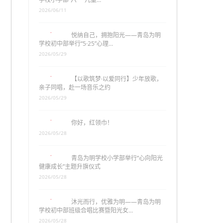
2026/06/11
悦纳自己，拥抱阳光——青岛为明
学校初中部举行“5·25”心理…
2026/05/29
【以歌筑梦·以爱同行】少年放歌，
亲子同唱，赴一场音乐之约
2026/05/29
你好，红领巾！
2026/05/28
青岛为明学校小学部举行“心向阳光
健康成长”主题升旗仪式
2026/05/28
沐光而行，优雅为明——青岛为明
学校初中部班级合唱比赛暨阳光女…
2026/05/28