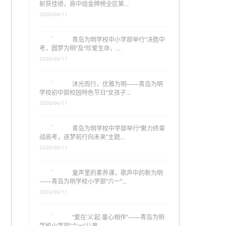
斩获佳绩，高中组金牌榜全区第…
2026/06/11
青岛为明学校中小学部举行“决胜中
考，圆梦为明”及“珍爱生命，…
2026/06/11
沐光而行，优雅为明——青岛为明
学校初中部校园特色节日“女孩子…
2026/06/11
青岛为明学校中学部举行“聚力终章
战高考，逐梦前行向未来”主题…
2026/06/11
童声里的素养课，歌声中的新为明
——青岛为明学校小学部“六一”…
2026/06/11
“爱在‘义’起·童心相伴”——青岛为明
学校小学部“六一”儿童…