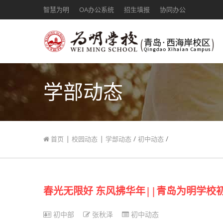
智慧为明
OA办公系统
招生填报
协同办公
学部动态
|
|
/
/
首页
校园动态
学部动态
初中动态
春光无限好 东风拂华年||青岛为明学校
初中部
张秋泽
初中动态