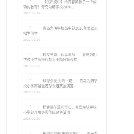
【优质初中】给青春期孩子一个成
功的教育！青岛为明学校2026…
2026/06/26
青岛为明学校高中部2026年复读班
招生简章
2026/06/26
珍爱生命，远离毒品——青岛为明
学校小学部举行禁毒主题升旗仪式
2026/06/26
以球会友 为爱上场——青岛为明学
校小学部爸爸足球友谊赛圆满落…
2026/06/26
粽香端午浸润童心，青岛为明学校
小学部开展多彩传统民俗活动
2026/06/26
粽香迎端午 古韵润童心——青岛为