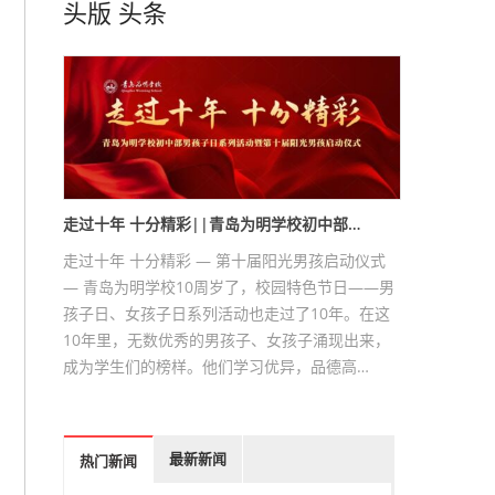
头版
头条
走过十年 十分精彩||青岛为明学校初中部…
走过十年 十分精彩 — 第十届阳光男孩启动仪式
— 青岛为明学校10周岁了，校园特色节日——男
孩子日、女孩子日系列活动也走过了10年。在这
10年里，无数优秀的男孩子、女孩子涌现出来，
成为学生们的榜样。他们学习优异，品德高…
最新新闻
热门新闻