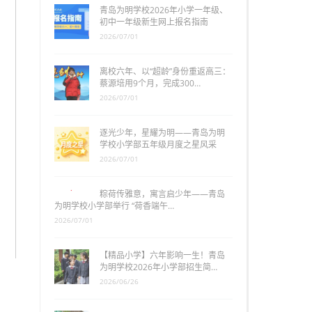
青岛为明学校2026年小学一年级、
初中一年级新生网上报名指南
2026/07/01
离校六年、以“超龄”身份重返高三：
蔡源培用9个月，完成300…
2026/07/01
逐光少年，星耀为明——青岛为明
学校小学部五年级月度之星风采
2026/07/01
粽荷传雅意，寓言启少年——青岛
为明学校小学部举行 “荷香端午…
2026/07/01
【精品小学】六年影响一生！青岛
为明学校2026年小学部招生简…
2026/06/26