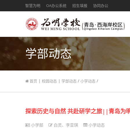
智慧为明
OA办公系统
招生填报
协同办公
学部动态
|
|
/
/
首页
校园动态
学部动态
小学动态
探索历史与自然 共赴研学之旅||青岛为
小学部
白灵、李亚琪
小学动态