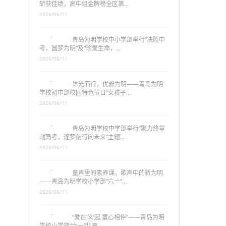
斩获佳绩，高中组金牌榜全区第…
2026/06/11
青岛为明学校中小学部举行“决胜中
考，圆梦为明”及“珍爱生命，…
2026/06/11
沐光而行，优雅为明——青岛为明
学校初中部校园特色节日“女孩子…
2026/06/11
青岛为明学校中学部举行“聚力终章
战高考，逐梦前行向未来”主题…
2026/06/11
童声里的素养课，歌声中的新为明
——青岛为明学校小学部“六一”…
2026/06/11
“爱在‘义’起·童心相伴”——青岛为明
学校小学部“六一”儿童…