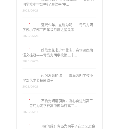
明学校小学部举行“迎端午”主…
2026/06/26
逐光少年，星耀为明——青岛为明
学校小学部三四年级月度之星风采
2026/06/26
妙笔生花书少年壮志，赛场逐鹿摘
语文桂冠——青岛为明学校第二十…
2026/06/26
闪闪发光的你——青岛为明学校小
学部艺术节精彩纷呈
2026/06/26
不负光阴磨羽翼，凝心奋进战高三
——青岛为明学校高中部举行高二…
2026/06/11
7金闪耀！青岛为明学子在全区运会