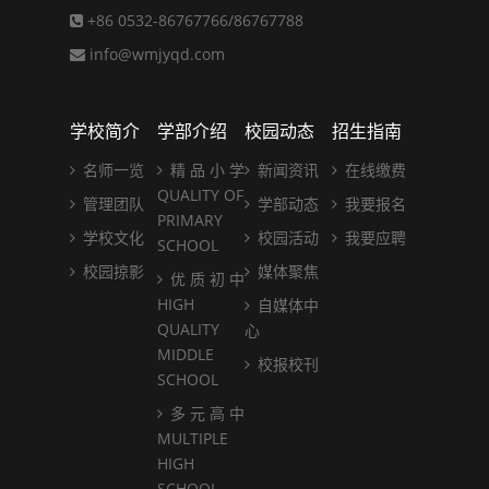
+86 0532-86767766/86767788
info@wmjyqd.com
学校简介
学部介绍
校园动态
招生指南
名师一览
精 品 小 学
新闻资讯
在线缴费
QUALITY OF
管理团队
学部动态
我要报名
PRIMARY
学校文化
校园活动
我要应聘
SCHOOL
校园掠影
媒体聚焦
优 质 初 中
HIGH
自媒体中
QUALITY
心
MIDDLE
校报校刊
SCHOOL
多 元 高 中
MULTIPLE
HIGH
SCHOOL