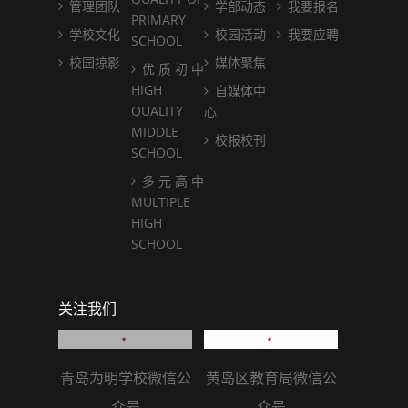
管理团队
学部动态
我要报名
PRIMARY
学校文化
校园活动
我要应聘
SCHOOL
校园掠影
媒体聚焦
优 质 初 中
HIGH
自媒体中
QUALITY
心
MIDDLE
校报校刊
SCHOOL
多 元 高 中
MULTIPLE
HIGH
SCHOOL
关注我们
青岛为明学校微信公
黄岛区教育局微信公
众号
众号