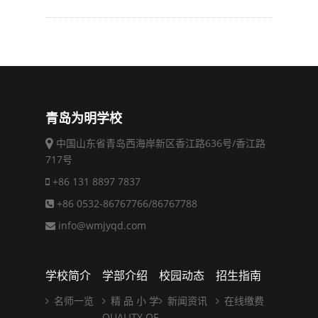
青岛为明学校
中国山东省青岛西海岸新区香江路636号/香江路
717号
+86 131 8897 7837
+86 0532-86767766/86767788
info@wmjyqd.com
学校简介
学部介绍
校园动态
招生指南
名师一览
精 品 小 学
新闻资讯
在线缴费
QUALITY OF