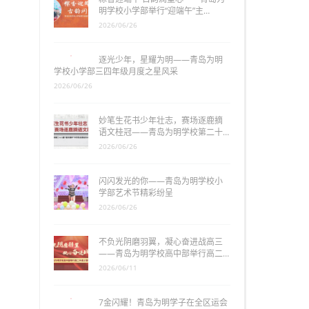
明学校小学部举行“迎端午”主…
2026/06/26
逐光少年，星耀为明——青岛为明
学校小学部三四年级月度之星风采
2026/06/26
妙笔生花书少年壮志，赛场逐鹿摘
语文桂冠——青岛为明学校第二十…
2026/06/26
闪闪发光的你——青岛为明学校小
学部艺术节精彩纷呈
2026/06/26
不负光阴磨羽翼，凝心奋进战高三
——青岛为明学校高中部举行高二…
2026/06/11
7金闪耀！青岛为明学子在全区运会