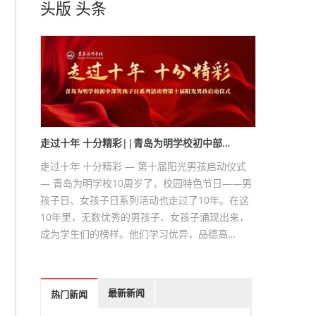
头版
头条
走过十年 十分精彩||青岛为明学校初中部…
走过十年 十分精彩 — 第十届阳光男孩启动仪式
— 青岛为明学校10周岁了，校园特色节日——男
孩子日、女孩子日系列活动也走过了10年。在这
10年里，无数优秀的男孩子、女孩子涌现出来，
成为学生们的榜样。他们学习优异，品德高…
最新新闻
热门新闻