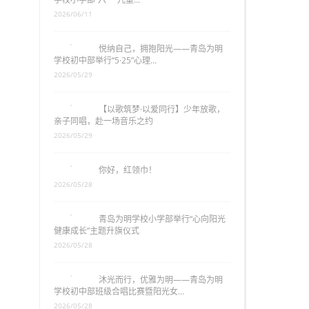
2026/06/11
悦纳自己，拥抱阳光——青岛为明
学校初中部举行“5·25”心理…
2026/05/29
【以歌筑梦·以爱同行】少年放歌，
亲子同唱，赴一场音乐之约
2026/05/29
你好，红领巾！
2026/05/28
青岛为明学校小学部举行“心向阳光
健康成长”主题升旗仪式
2026/05/28
沐光而行，优雅为明——青岛为明
学校初中部班级合唱比赛暨阳光女…