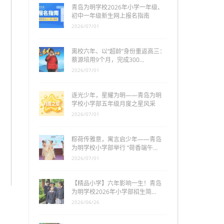
青岛为明学校2026年小学一年级、
初中一年级新生网上报名指南
2026/07/01
离校六年、以“超龄”身份重返高三：
蔡源培用9个月，完成300…
2026/07/01
逐光少年，星耀为明——青岛为明
学校小学部五年级月度之星风采
2026/07/01
粽荷传雅意，寓言启少年——青岛
为明学校小学部举行 “荷香端午…
2026/07/01
【精品小学】六年影响一生！青岛
为明学校2026年小学部招生简…
2026/06/26