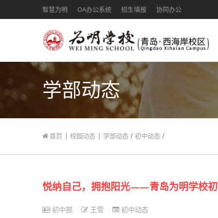
智慧为明
OA办公系统
招生填报
协同办公
学部动态
|
|
/
/
首页
校园动态
学部动态
初中动态
悦纳自己，拥抱阳光——青岛为明学校初中
初中部
王雪
初中动态