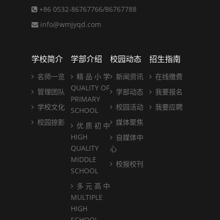
+86 0532-86767766/86767788
info@wmjyqd.com
学校简介
学部介绍
校园动态
招生指南
名师一览
精 品 小 学
新闻资讯
在线缴费
QUALITY OF
管理团队
学部动态
我要报名
PRIMARY
学校文化
校园活动
我要应聘
SCHOOL
校园掠影
媒体聚焦
优 质 初 中
HIGH
自媒体中
QUALITY
心
MIDDLE
校报校刊
SCHOOL
多 元 高 中
MULTIPLE
HIGH
SCHOOL