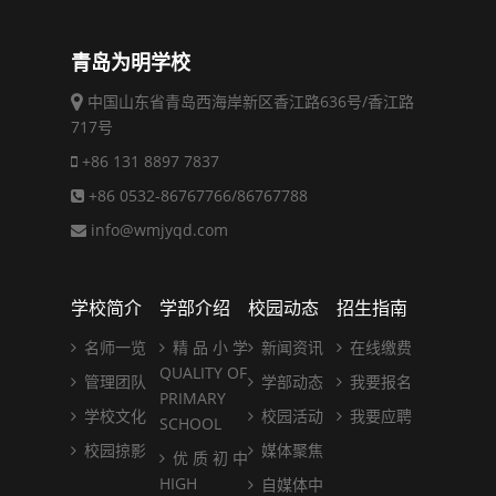
青岛为明学校
中国山东省青岛西海岸新区香江路636号/香江路
717号
+86 131 8897 7837
+86 0532-86767766/86767788
info@wmjyqd.com
学校简介
学部介绍
校园动态
招生指南
名师一览
精 品 小 学
新闻资讯
在线缴费
QUALITY OF
管理团队
学部动态
我要报名
PRIMARY
学校文化
校园活动
我要应聘
SCHOOL
校园掠影
媒体聚焦
优 质 初 中
HIGH
自媒体中