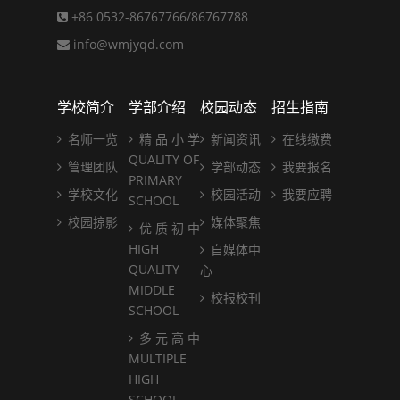
+86 0532-86767766/86767788
info@wmjyqd.com
学校简介
学部介绍
校园动态
招生指南
名师一览
精 品 小 学
新闻资讯
在线缴费
QUALITY OF
管理团队
学部动态
我要报名
PRIMARY
学校文化
校园活动
我要应聘
SCHOOL
校园掠影
媒体聚焦
优 质 初 中
HIGH
自媒体中
QUALITY
心
MIDDLE
校报校刊
SCHOOL
多 元 高 中
MULTIPLE
HIGH
SCHOOL