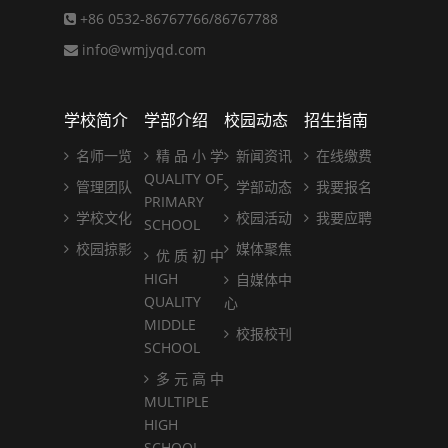
+86 0532-86767766/86767788
info@wmjyqd.com
学校简介
学部介绍
校园动态
招生指南
名师一览
精 品 小 学
新闻资讯
在线缴费
QUALITY OF
管理团队
学部动态
我要报名
PRIMARY
学校文化
校园活动
我要应聘
SCHOOL
校园掠影
媒体聚焦
优 质 初 中
HIGH
自媒体中
QUALITY
心
MIDDLE
校报校刊
SCHOOL
多 元 高 中
MULTIPLE
HIGH
SCHOOL