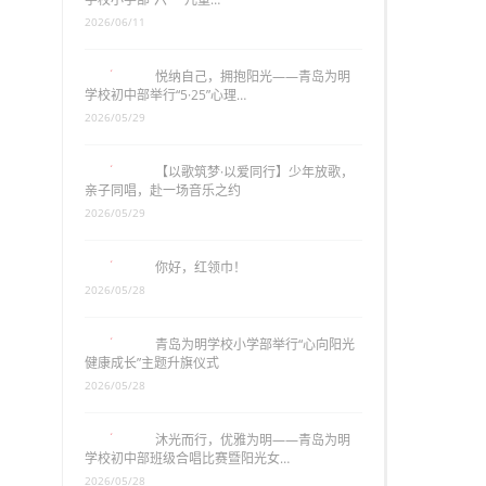
2026/06/11
悦纳自己，拥抱阳光——青岛为明
学校初中部举行“5·25”心理…
2026/05/29
【以歌筑梦·以爱同行】少年放歌，
亲子同唱，赴一场音乐之约
2026/05/29
你好，红领巾！
2026/05/28
青岛为明学校小学部举行“心向阳光
健康成长”主题升旗仪式
2026/05/28
沐光而行，优雅为明——青岛为明
学校初中部班级合唱比赛暨阳光女…
2026/05/28