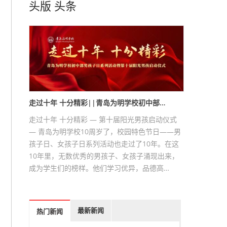
头版
头条
走过十年 十分精彩||青岛为明学校初中部…
走过十年 十分精彩 — 第十届阳光男孩启动仪式
— 青岛为明学校10周岁了，校园特色节日——男
孩子日、女孩子日系列活动也走过了10年。在这
10年里，无数优秀的男孩子、女孩子涌现出来，
成为学生们的榜样。他们学习优异，品德高…
最新新闻
热门新闻