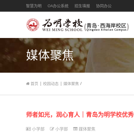
智慧为明
OA办公系统
招生填报
协同办公
媒体聚焦
|
|
/
首页
校园动态
媒体聚焦
师者如光，润心育人｜青岛为明学校优秀
小学部
小学部
媒体聚焦