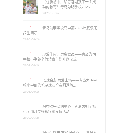
【优质初中】给青春期孩子一个成
功的教育！青岛为明学校2026…
2026/06/26
青岛为明学校高中部2026年复读班
招生简章
2026/06/26
珍爱生命，远离毒品——青岛为明
学校小学部举行禁毒主题升旗仪式
2026/06/26
以球会友 为爱上场——青岛为明学
校小学部爸爸足球友谊赛圆满落…
2026/06/26
粽香端午浸润童心，青岛为明学校
小学部开展多彩传统民俗活动
2026/06/26
粽香迎端午 古韵润童心——青岛为