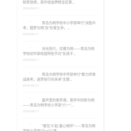
斩获佳绩，高中组金牌榜全区第…
2026/06/11
青岛为明学校中小学部举行“决胜中
考，圆梦为明”及“珍爱生命，…
2026/06/11
沐光而行，优雅为明——青岛为明
学校初中部校园特色节日“女孩子…
2026/06/11
青岛为明学校中学部举行“聚力终章
战高考，逐梦前行向未来”主题…
2026/06/11
童声里的素养课，歌声中的新为明
——青岛为明学校小学部“六一”…
2026/06/11
“爱在‘义’起·童心相伴”——青岛为明
学校小学部“六一”儿童…