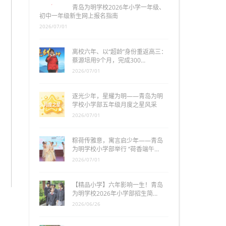
青岛为明学校2026年小学一年级、
初中一年级新生网上报名指南
2026/07/01
离校六年、以“超龄”身份重返高三：
蔡源培用9个月，完成300…
2026/07/01
逐光少年，星耀为明——青岛为明
学校小学部五年级月度之星风采
2026/07/01
粽荷传雅意，寓言启少年——青岛
为明学校小学部举行 “荷香端午…
2026/07/01
【精品小学】六年影响一生！青岛
为明学校2026年小学部招生简…
2026/06/26