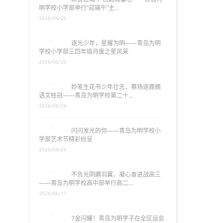
明学校小学部举行“迎端午”主…
2026/06/26
逐光少年，星耀为明——青岛为明
学校小学部三四年级月度之星风采
2026/06/26
妙笔生花书少年壮志，赛场逐鹿摘
语文桂冠——青岛为明学校第二十…
2026/06/26
闪闪发光的你——青岛为明学校小
学部艺术节精彩纷呈
2026/06/26
不负光阴磨羽翼，凝心奋进战高三
——青岛为明学校高中部举行高二…
2026/06/11
7金闪耀！青岛为明学子在全区运会