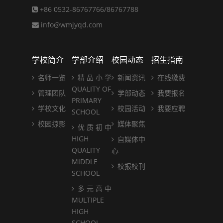
+86 0532-86767766/86767788
info@wmjyqd.com
学校简介
学部介绍
校园动态
招生指南
名师一览
精 品 小 学
新闻资讯
在线缴费
QUALITY OF
管理团队
学部动态
我要报名
PRIMARY
学校文化
校园活动
我要应聘
SCHOOL
校园掠影
媒体聚焦
优 质 初 中
HIGH
自媒体中
QUALITY
心
MIDDLE
校报校刊
SCHOOL
多 元 高 中
MULTIPLE
HIGH
SCHOOL