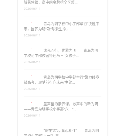
斩获佳绩，高中组金牌榜全区第…
2026/06/11
青岛为明学校中小学部举行“决胜中
考，圆梦为明”及“珍爱生命，…
2026/06/11
沐光而行，优雅为明——青岛为明
学校初中部校园特色节日“女孩子…
2026/06/11
青岛为明学校中学部举行“聚力终章
战高考，逐梦前行向未来”主题…
2026/06/11
童声里的素养课，歌声中的新为明
——青岛为明学校小学部“六一”…
2026/06/11
“爱在‘义’起·童心相伴”——青岛为明
学校小学部“六一”儿童…