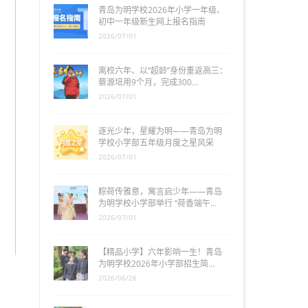
青岛为明学校2026年小学一年级、
初中一年级新生网上报名指南
2026/07/01
离校六年、以“超龄”身份重返高三：
蔡源培用9个月，完成300…
2026/07/01
逐光少年，星耀为明——青岛为明
学校小学部五年级月度之星风采
2026/07/01
粽荷传雅意，寓言启少年——青岛
为明学校小学部举行 “荷香端午…
2026/07/01
【精品小学】六年影响一生！青岛
为明学校2026年小学部招生简…
2026/06/26