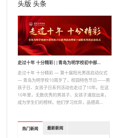
头版
头条
走过十年 十分精彩||青岛为明学校初中部…
走过十年 十分精彩 — 第十届阳光男孩启动仪式
— 青岛为明学校10周岁了，校园特色节日——男
孩子日、女孩子日系列活动也走过了10年。在这
10年里，无数优秀的男孩子、女孩子涌现出来，
成为学生们的榜样。他们学习优异，品德高…
最新新闻
热门新闻