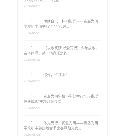
2026/06/11
悦纳自己，拥抱阳光——青岛为明
学校初中部举行“5·25”心理…
2026/05/29
【以歌筑梦·以爱同行】少年放歌，
亲子同唱，赴一场音乐之约
2026/05/29
你好，红领巾！
2026/05/28
青岛为明学校小学部举行“心向阳光
健康成长”主题升旗仪式
2026/05/28
沐光而行，优雅为明——青岛为明
学校初中部班级合唱比赛暨阳光女…