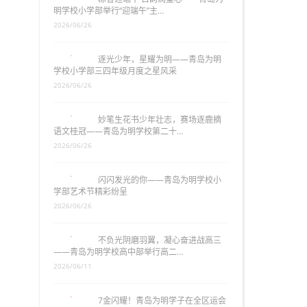
明学校小学部举行“迎端午”主…
2026/06/26
逐光少年，星耀为明——青岛为明
学校小学部三四年级月度之星风采
2026/06/26
妙笔生花书少年壮志，赛场逐鹿摘
语文桂冠——青岛为明学校第二十…
2026/06/26
闪闪发光的你——青岛为明学校小
学部艺术节精彩纷呈
2026/06/26
不负光阴磨羽翼，凝心奋进战高三
——青岛为明学校高中部举行高二…
2026/06/11
7金闪耀！青岛为明学子在全区运会