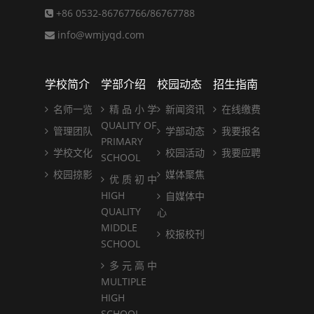
+86 0532-86767766/86767788
info@wmjyqd.com
学校简介
学部介绍
校园动态
招生指南
名师一览
精 品 小 学
新闻资讯
在线缴费
QUALITY OF
管理团队
学部动态
我要报名
PRIMARY
学校文化
校园活动
我要应聘
SCHOOL
校园掠影
媒体聚焦
优 质 初 中
HIGH
自媒体中
QUALITY
心
MIDDLE
校报校刊
SCHOOL
多 元 高 中
MULTIPLE
HIGH
SCHOOL