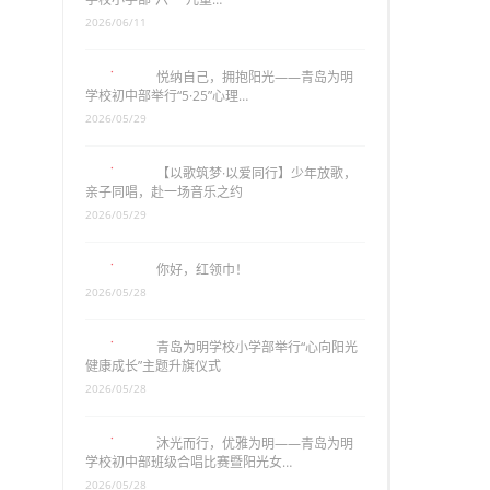
2026/06/11
悦纳自己，拥抱阳光——青岛为明
学校初中部举行“5·25”心理…
2026/05/29
【以歌筑梦·以爱同行】少年放歌，
亲子同唱，赴一场音乐之约
2026/05/29
你好，红领巾！
2026/05/28
青岛为明学校小学部举行“心向阳光
健康成长”主题升旗仪式
2026/05/28
沐光而行，优雅为明——青岛为明
学校初中部班级合唱比赛暨阳光女…