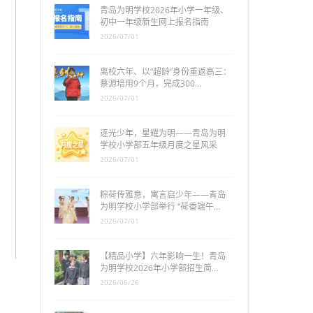
青岛为明学校2026年小学一年级、
初中一年级新生网上报名指南
2026/07/01
离校六年、以“超龄”身份重返高三：
蔡源培用9个月，完成300…
2026/07/01
逐光少年，星耀为明——青岛为明
学校小学部五年级月度之星风采
2026/07/01
粽荷传雅意，寓言启少年——青岛
为明学校小学部举行 “荷香端午…
2026/07/01
【精品小学】六年影响一生！青岛
为明学校2026年小学部招生简…
2026/06/26