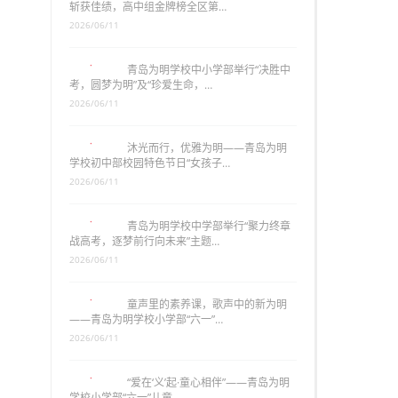
斩获佳绩，高中组金牌榜全区第…
2026/06/11
青岛为明学校中小学部举行“决胜中
考，圆梦为明”及“珍爱生命，…
2026/06/11
沐光而行，优雅为明——青岛为明
学校初中部校园特色节日“女孩子…
2026/06/11
青岛为明学校中学部举行“聚力终章
战高考，逐梦前行向未来”主题…
2026/06/11
童声里的素养课，歌声中的新为明
——青岛为明学校小学部“六一”…
2026/06/11
“爱在‘义’起·童心相伴”——青岛为明
学校小学部“六一”儿童…