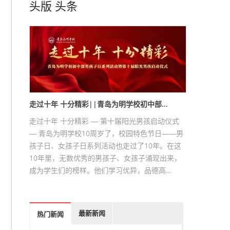
头版
头条
走过十年 十分精彩||青岛为明学校初中部…
走过十年 十分精彩 — 第十届阳光男孩启动仪式
— 青岛为明学校10周岁了，校园特色节日——男
孩子日、女孩子日系列活动也走过了10年。在这
10年里，无数优秀的男孩子、女孩子涌现出来，
成为学生们的榜样。他们学习优异，品德高…
最新新闻
热门新闻