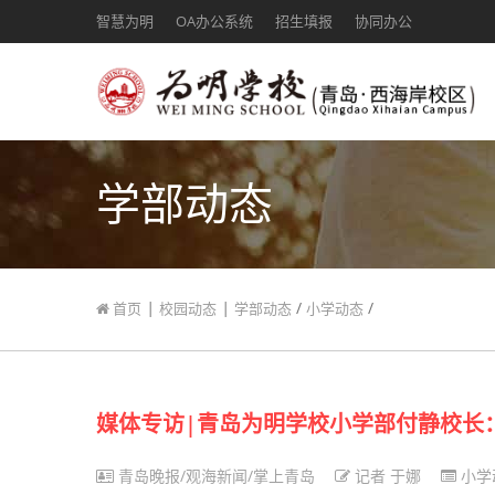
智慧为明
OA办公系统
招生填报
协同办公
学部动态
|
|
/
/
首页
校园动态
学部动态
小学动态
媒体专访|青岛为明学校小学部付静校长
青岛晚报/观海新闻/掌上青岛
记者 于娜
小学