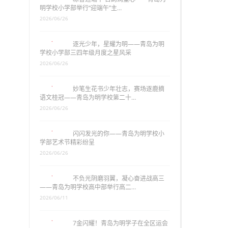
明学校小学部举行“迎端午”主…
2026/06/26
逐光少年，星耀为明——青岛为明
学校小学部三四年级月度之星风采
2026/06/26
妙笔生花书少年壮志，赛场逐鹿摘
语文桂冠——青岛为明学校第二十…
2026/06/26
闪闪发光的你——青岛为明学校小
学部艺术节精彩纷呈
2026/06/26
不负光阴磨羽翼，凝心奋进战高三
——青岛为明学校高中部举行高二…
2026/06/11
7金闪耀！青岛为明学子在全区运会