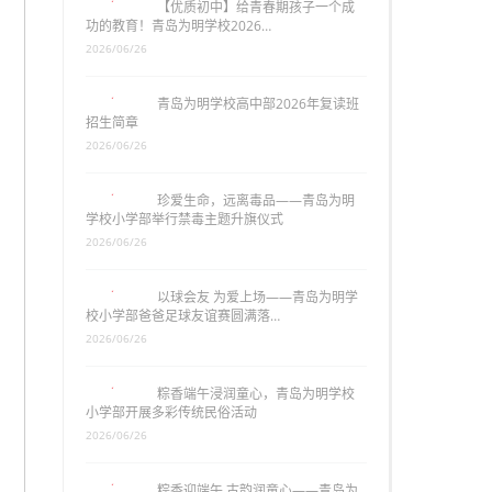
【优质初中】给青春期孩子一个成
功的教育！青岛为明学校2026…
2026/06/26
青岛为明学校高中部2026年复读班
招生简章
2026/06/26
珍爱生命，远离毒品——青岛为明
学校小学部举行禁毒主题升旗仪式
2026/06/26
以球会友 为爱上场——青岛为明学
校小学部爸爸足球友谊赛圆满落…
2026/06/26
粽香端午浸润童心，青岛为明学校
小学部开展多彩传统民俗活动
2026/06/26
粽香迎端午 古韵润童心——青岛为