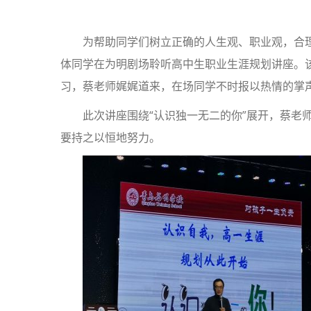
为帮助同学们树立正确的人生观、职业观，合理
体同学在为明剧场聆听高中生职业生涯规划讲座。
习，蔡老师娓娓道来，在场同学不时报以热情的掌
此次讲座围绕“认识独一无二的你”展开，蔡老
要持之以恒地努力。