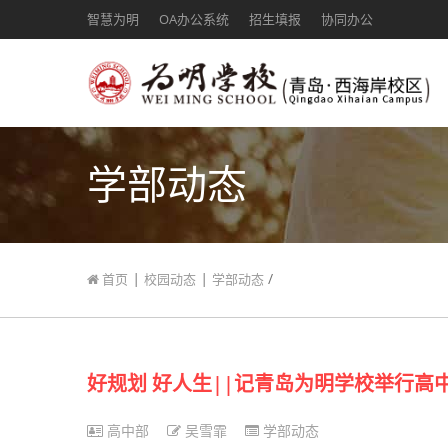
智慧为明
OA办公系统
招生填报
协同办公
学部动态
|
|
/
首页
校园动态
学部动态
好规划 好人生||记青岛为明学校举行高
高中部
吴雪霏
学部动态