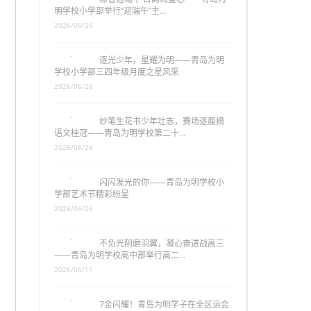
明学校小学部举行“迎端午”主…
2026/06/26
逐光少年，星耀为明——青岛为明
学校小学部三四年级月度之星风采
2026/06/26
妙笔生花书少年壮志，赛场逐鹿摘
语文桂冠——青岛为明学校第二十…
2026/06/26
闪闪发光的你——青岛为明学校小
学部艺术节精彩纷呈
2026/06/26
不负光阴磨羽翼，凝心奋进战高三
——青岛为明学校高中部举行高二…
2026/06/11
7金闪耀！青岛为明学子在全区运会