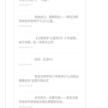
2026/06/11
悦纳自己，拥抱阳光——青岛为明
学校初中部举行“5·25”心理…
2026/05/29
【以歌筑梦·以爱同行】少年放歌，
亲子同唱，赴一场音乐之约
2026/05/29
你好，红领巾！
2026/05/28
青岛为明学校小学部举行“心向阳光
健康成长”主题升旗仪式
2026/05/28
沐光而行，优雅为明——青岛为明
学校初中部班级合唱比赛暨阳光女…
2026/05/28