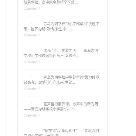
斩获佳绩，高中组金牌榜全区第…
2026/06/11
青岛为明学校中小学部举行“决胜中
考，圆梦为明”及“珍爱生命，…
2026/06/11
沐光而行，优雅为明——青岛为明
学校初中部校园特色节日“女孩子…
2026/06/11
青岛为明学校中学部举行“聚力终章
战高考，逐梦前行向未来”主题…
2026/06/11
童声里的素养课，歌声中的新为明
——青岛为明学校小学部“六一”…
2026/06/11
“爱在‘义’起·童心相伴”——青岛为明
学校小学部“六一”儿童…