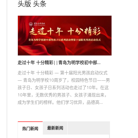
头版
头条
走过十年 十分精彩||青岛为明学校初中部…
走过十年 十分精彩 — 第十届阳光男孩启动仪式
— 青岛为明学校10周岁了，校园特色节日——男
孩子日、女孩子日系列活动也走过了10年。在这
10年里，无数优秀的男孩子、女孩子涌现出来，
成为学生们的榜样。他们学习优异，品德高…
最新新闻
热门新闻