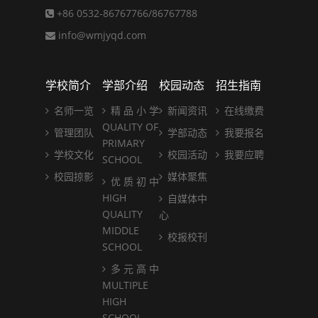
+86 0532-86767766/86767788
info@wmjyqd.com
学校简介
学部介绍
校园动态
招生指南
名师一览
精 品 小 学
新闻资讯
在线缴费
QUALITY OF
管理团队
学部动态
我要报名
PRIMARY
学校文化
校园活动
我要应聘
SCHOOL
校园掠影
媒体聚焦
优 质 初 中
HIGH
自媒体中
QUALITY
心
MIDDLE
校报校刊
SCHOOL
多 元 高 中
MULTIPLE
HIGH
SCHOOL