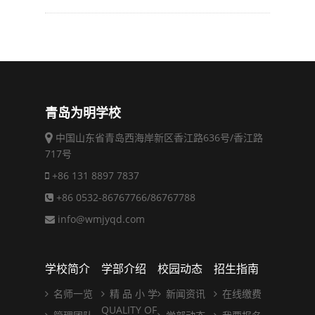
青岛为明学校
中国山东省青岛西海岸新区香江路636号/香江路
717号
+86 131 8897 7837
+86 0532-86767766/86767788
info@wmjyqd.com
学校简介
学部介绍
校园动态
招生指南
名师一览
精 品 小 学
新闻资讯
在线缴费
QUALITY OF