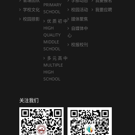
管理团队
学部动态
我要报名
PRIMARY
学校文化
校园活动
我要应聘
SCHOOL
校园掠影
媒体聚焦
优 质 初 中
HIGH
自媒体中
QUALITY
心
MIDDLE
校报校刊
SCHOOL
多 元 高 中
MULTIPLE
HIGH
SCHOOL
关注我们