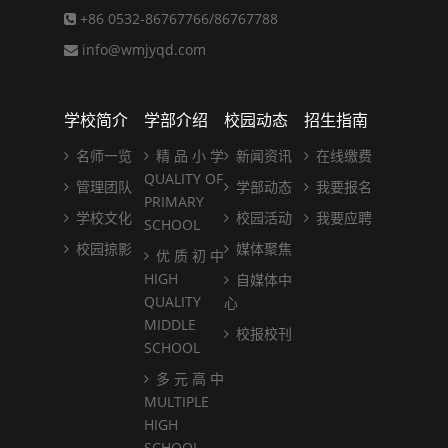
+86 0532-86767766/86767788
info@wmjyqd.com
学校简介
学部介绍
校园动态
招生指南
名师一览
精 品 小 学
新闻资讯
在线缴费
QUALITY OF
管理团队
学部动态
我要报名
PRIMARY
学校文化
校园活动
我要应聘
SCHOOL
校园掠影
媒体聚焦
优 质 初 中
HIGH
自媒体中
QUALITY
心
MIDDLE
校报校刊
SCHOOL
多 元 高 中
MULTIPLE
HIGH
SCHOOL