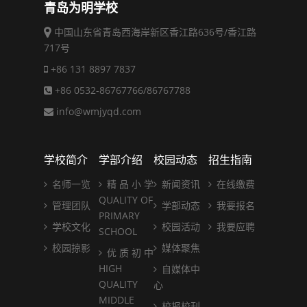
青岛为明学校
中国山东省青岛西海岸新区香江路636号/香江路
717号
+86 131 8897 7837
+86 0532-86767766/86767788
info@wmjyqd.com
学校简介
学部介绍
校园动态
招生指南
名师一览
精 品 小 学
新闻资讯
在线缴费
QUALITY OF
管理团队
学部动态
我要报名
PRIMARY
学校文化
校园活动
我要应聘
SCHOOL
校园掠影
媒体聚焦
优 质 初 中
HIGH
自媒体中
QUALITY
心
MIDDLE
校报校刊