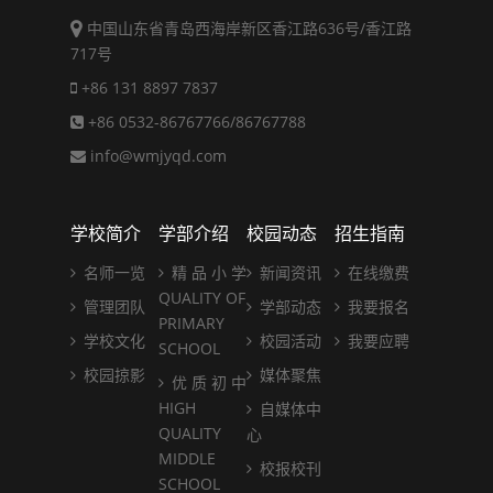
中国山东省青岛西海岸新区香江路636号/香江路
717号
+86 131 8897 7837
+86 0532-86767766/86767788
info@wmjyqd.com
学校简介
学部介绍
校园动态
招生指南
名师一览
精 品 小 学
新闻资讯
在线缴费
QUALITY OF
管理团队
学部动态
我要报名
PRIMARY
学校文化
校园活动
我要应聘
SCHOOL
校园掠影
媒体聚焦
优 质 初 中
HIGH
自媒体中
QUALITY
心
MIDDLE
校报校刊
SCHOOL