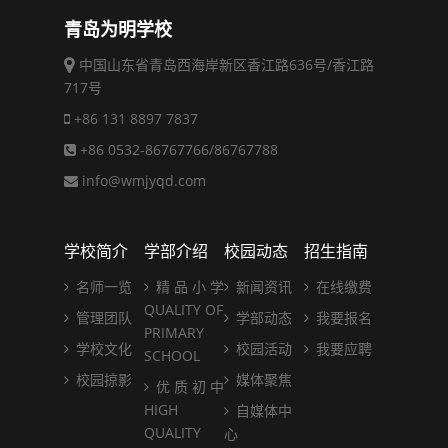
青岛为明学校
中国山东省青岛西海岸新区香江路636号/香江路
717号
+86 131 8897 7837
+86 0532-86767766/86767788
info@wmjyqd.com
学校简介
学部介绍
校园动态
招生指南
名师一览
精 品 小 学
新闻资讯
在线缴费
QUALITY OF
管理团队
学部动态
我要报名
PRIMARY
学校文化
校园活动
我要应聘
SCHOOL
校园掠影
媒体聚焦
优 质 初 中
HIGH
自媒体中
QUALITY
心