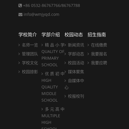
+86 0532-86767766/86767788
info@wmjyqd.com
学校简介
学部介绍
校园动态
招生指南
名师一览
精 品 小 学
新闻资讯
在线缴费
QUALITY OF
管理团队
学部动态
我要报名
PRIMARY
学校文化
校园活动
我要应聘
SCHOOL
校园掠影
媒体聚焦
优 质 初 中
HIGH
自媒体中
QUALITY
心
MIDDLE
校报校刊
SCHOOL
多 元 高 中
MULTIPLE
HIGH
SCHOOL