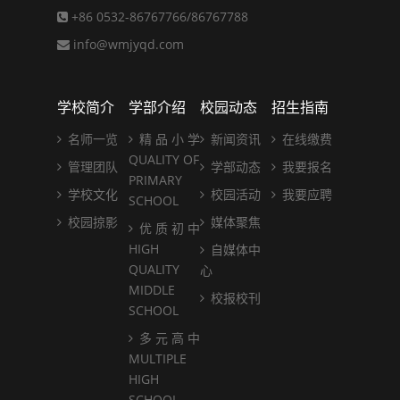
+86 0532-86767766/86767788
info@wmjyqd.com
学校简介
学部介绍
校园动态
招生指南
名师一览
精 品 小 学
新闻资讯
在线缴费
QUALITY OF
管理团队
学部动态
我要报名
PRIMARY
学校文化
校园活动
我要应聘
SCHOOL
校园掠影
媒体聚焦
优 质 初 中
HIGH
自媒体中
QUALITY
心
MIDDLE
校报校刊
SCHOOL
多 元 高 中
MULTIPLE
HIGH
SCHOOL