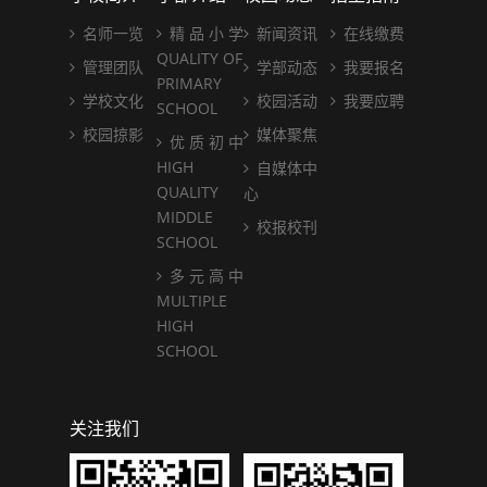
名师一览
精 品 小 学
新闻资讯
在线缴费
QUALITY OF
管理团队
学部动态
我要报名
PRIMARY
学校文化
校园活动
我要应聘
SCHOOL
校园掠影
媒体聚焦
优 质 初 中
HIGH
自媒体中
QUALITY
心
MIDDLE
校报校刊
SCHOOL
多 元 高 中
MULTIPLE
HIGH
SCHOOL
关注我们