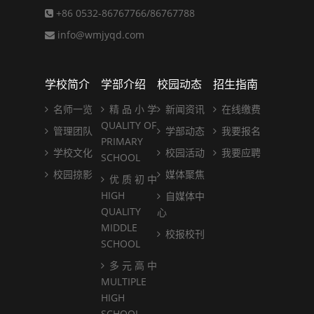
+86 0532-86767766/86767788
info@wmjyqd.com
学校简介
学部介绍
校园动态
招生指南
名师一览
精 品 小 学
新闻资讯
在线缴费
QUALITY OF
管理团队
学部动态
我要报名
PRIMARY
学校文化
校园活动
我要应聘
SCHOOL
校园掠影
媒体聚焦
优 质 初 中
HIGH
自媒体中
QUALITY
心
MIDDLE
校报校刊
SCHOOL
多 元 高 中
MULTIPLE
HIGH
SCHOOL