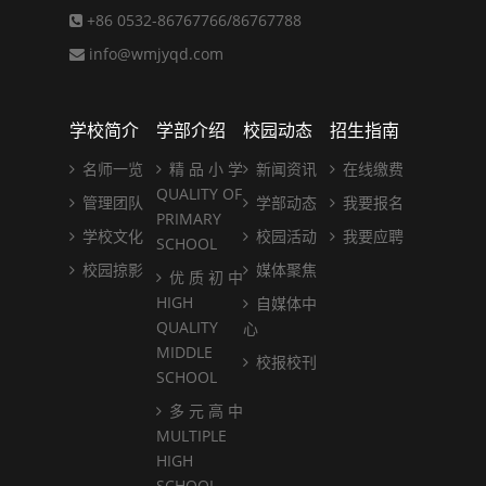
+86 0532-86767766/86767788
info@wmjyqd.com
学校简介
学部介绍
校园动态
招生指南
名师一览
精 品 小 学
新闻资讯
在线缴费
QUALITY OF
管理团队
学部动态
我要报名
PRIMARY
学校文化
校园活动
我要应聘
SCHOOL
校园掠影
媒体聚焦
优 质 初 中
HIGH
自媒体中
QUALITY
心
MIDDLE
校报校刊
SCHOOL
多 元 高 中
MULTIPLE
HIGH
SCHOOL