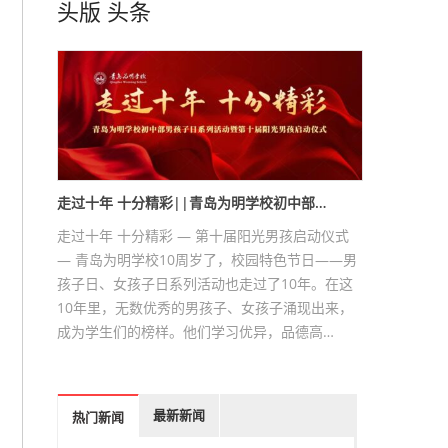
头版
头条
走过十年 十分精彩||青岛为明学校初中部…
走过十年 十分精彩 — 第十届阳光男孩启动仪式
— 青岛为明学校10周岁了，校园特色节日——男
孩子日、女孩子日系列活动也走过了10年。在这
10年里，无数优秀的男孩子、女孩子涌现出来，
成为学生们的榜样。他们学习优异，品德高…
最新新闻
热门新闻