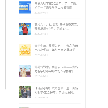
青岛为明学校2026年小学一年级、
初中一年级新生网上报名指南
2026/07/01
离校六年、以“超龄”身份重返高三：
蔡源培用9个月，完成300…
2026/07/01
逐光少年，星耀为明——青岛为明
学校小学部五年级月度之星风采
2026/07/01
粽荷传雅意，寓言启少年——青岛
为明学校小学部举行 “荷香端午…
2026/07/01
【精品小学】六年影响一生！青岛
为明学校2026年小学部招生简…
2026/06/26