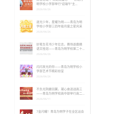
明学校小学部举行“迎端午”主…
2026/06/26
逐光少年，星耀为明——青岛为明
学校小学部三四年级月度之星风采
2026/06/26
妙笔生花书少年壮志，赛场逐鹿摘
语文桂冠——青岛为明学校第二十…
2026/06/26
闪闪发光的你——青岛为明学校小
学部艺术节精彩纷呈
2026/06/26
不负光阴磨羽翼，凝心奋进战高三
——青岛为明学校高中部举行高二…
2026/06/11
7金闪耀！青岛为明学子在全区运会