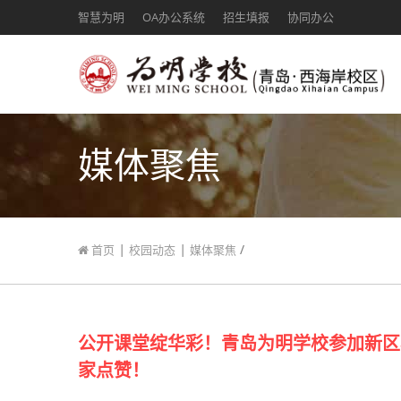
智慧为明
OA办公系统
招生填报
协同办公
媒体聚焦
|
|
/
首页
校园动态
媒体聚焦
公开课堂绽华彩！青岛为明学校参加新区
家点赞！