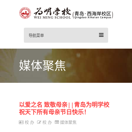
导航菜单
媒体聚焦
以爱之名 致敬母亲||青岛为明学校
祝天下所有母亲节日快乐！
校 办
校 办
媒体聚焦