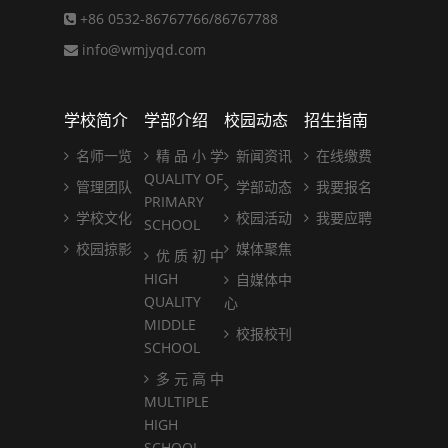
+86 0532-86767766/86767788
info@wmjyqd.com
学校简介
学部介绍
校园动态
招生指南
名师一览
精 品 小 学
新闻资讯
在线缴费
QUALITY OF
管理团队
学部动态
我要报名
PRIMARY
学校文化
校园活动
我要应聘
SCHOOL
校园掠影
媒体聚焦
优 质 初 中
HIGH
自媒体中
QUALITY
心
MIDDLE
校报校刊
SCHOOL
多 元 高 中
MULTIPLE
HIGH
SCHOOL