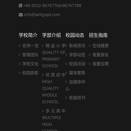
+86 0532-86767766/86767788
info@wmjyqd.com
学校简介
学部介绍
校园动态
招生指南
名师一览
精 品 小 学
新闻资讯
在线缴费
QUALITY OF
管理团队
学部动态
我要报名
PRIMARY
学校文化
校园活动
我要应聘
SCHOOL
校园掠影
媒体聚焦
优 质 初 中
HIGH
自媒体中
QUALITY
心
MIDDLE
校报校刊
SCHOOL
多 元 高 中
MULTIPLE
HIGH
SCHOOL