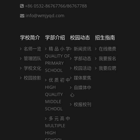
+86 0532-86767766/86767788
info@wmjyqd.com
学校简介
学部介绍
校园动态
招生指南
名师一览
精 品 小 学
新闻资讯
在线缴费
QUALITY OF
管理团队
学部动态
我要报名
PRIMARY
学校文化
校园活动
我要应聘
SCHOOL
校园掠影
媒体聚焦
优 质 初 中
HIGH
自媒体中
QUALITY
心
MIDDLE
校报校刊
SCHOOL
多 元 高 中
MULTIPLE
HIGH
SCHOOL