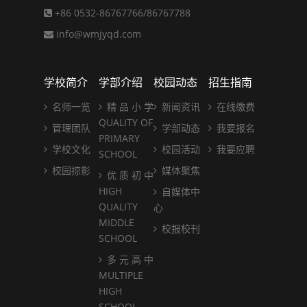
+86 0532-86767766/86767788
info@wmjyqd.com
学校简介
学部介绍
校园动态
招生指南
名师一览
精 品 小 学
新闻资讯
在线缴费
QUALITY OF
管理团队
学部动态
我要报名
PRIMARY
学校文化
校园活动
我要应聘
SCHOOL
校园掠影
媒体聚焦
优 质 初 中
HIGH
自媒体中
QUALITY
心
MIDDLE
校报校刊
SCHOOL
多 元 高 中
MULTIPLE
HIGH
SCHOOL