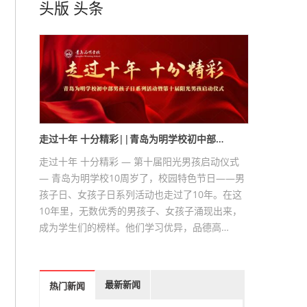
头版
头条
走过十年 十分精彩||青岛为明学校初中部…
走过十年 十分精彩 — 第十届阳光男孩启动仪式
— 青岛为明学校10周岁了，校园特色节日——男
孩子日、女孩子日系列活动也走过了10年。在这
10年里，无数优秀的男孩子、女孩子涌现出来，
成为学生们的榜样。他们学习优异，品德高…
最新新闻
热门新闻