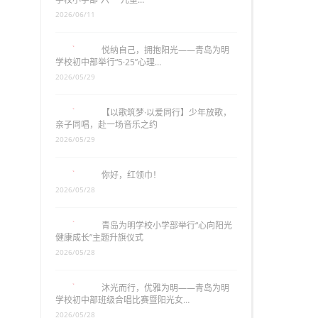
2026/06/11
悦纳自己，拥抱阳光——青岛为明
学校初中部举行“5·25”心理…
2026/05/29
【以歌筑梦·以爱同行】少年放歌，
亲子同唱，赴一场音乐之约
2026/05/29
你好，红领巾！
2026/05/28
青岛为明学校小学部举行“心向阳光
健康成长”主题升旗仪式
2026/05/28
沐光而行，优雅为明——青岛为明
学校初中部班级合唱比赛暨阳光女…