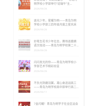
明学校小学部举行“迎端午”主…
2026/06/26
逐光少年，星耀为明——青岛为明
学校小学部三四年级月度之星风采
2026/06/26
妙笔生花书少年壮志，赛场逐鹿摘
语文桂冠——青岛为明学校第二十…
2026/06/26
闪闪发光的你——青岛为明学校小
学部艺术节精彩纷呈
2026/06/26
不负光阴磨羽翼，凝心奋进战高三
——青岛为明学校高中部举行高二…
2026/06/11
7金闪耀！青岛为明学子在全区运会