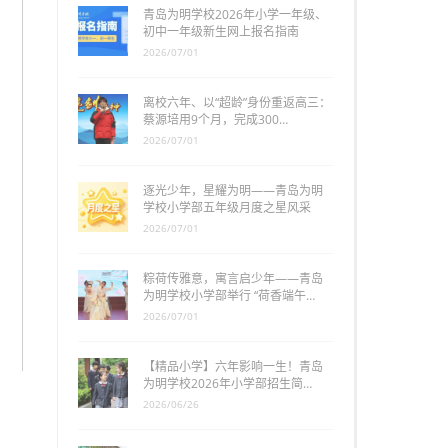
青岛为明学校2026年小学一年级、
初中一年级新生网上报名指南
2026/07/01
离校六年、以“超龄”身份重返高三：
蔡源培用9个月，完成300…
2026/07/01
逐光少年，星耀为明——青岛为明
学校小学部五年级月度之星风采
2026/07/01
粽荷传雅意，寓言启少年——青岛
为明学校小学部举行 “荷香端午…
2026/07/01
【精品小学】六年影响一生！青岛
为明学校2026年小学部招生简…
2026/06/26