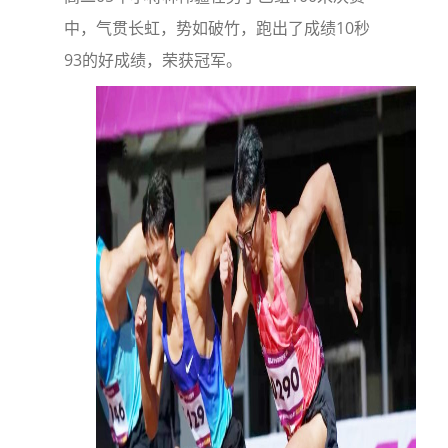
中，气贯长虹，势如破竹，跑出了成绩10秒
93的好成绩，荣获冠军。