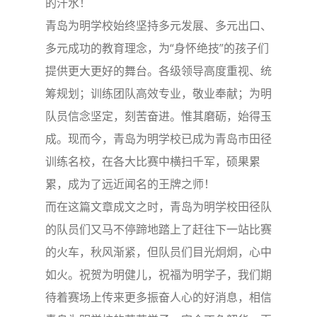
的汗水！
青岛为明学校始终坚持多元发展、多元出口、
多元成功的教育理念，为“身怀绝技”的孩子们
提供更大更好的舞台。各级领导高度重视、统
筹规划；训练团队高效专业，敬业奉献；为明
队员信念坚定，刻苦奋进。惟其磨砺，始得玉
成。现而今，青岛为明学校已成为青岛市田径
训练名校，在各大比赛中横扫千军，硕果累
累，成为了远近闻名的王牌之师！
而在这篇文章成文之时，青岛为明学校田径队
的队员们又马不停蹄地踏上了赶往下一站比赛
的火车，秋风渐紧，但队员们目光炯炯，心中
如火。祝贺为明健儿，祝福为明学子，我们期
待着赛场上传来更多振奋人心的好消息，相信