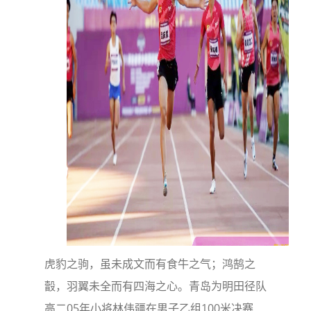
虎豹之驹，虽未成文而有食牛之气；鸿鹄之
瞉，羽翼未全而有四海之心。青岛为明田径队
高二05年小将林伟疆在男子乙组100米决赛