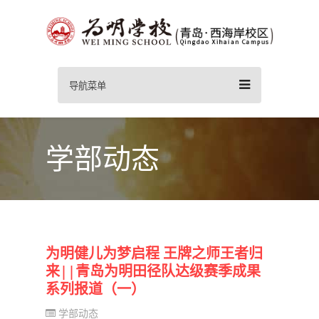
导航菜单
学部动态
为明健儿为梦启程 王牌之师王者归
来||青岛为明田径队达级赛季成果
系列报道（一）
学部动态