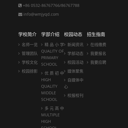
+86 0532-86767766/86767788
info@wmjyqd.com
学校简介
学部介绍
校园动态
招生指南
名师一览
精 品 小 学
新闻资讯
在线缴费
QUALITY OF
管理团队
学部动态
我要报名
PRIMARY
学校文化
校园活动
我要应聘
SCHOOL
校园掠影
媒体聚焦
优 质 初 中
HIGH
自媒体中
QUALITY
心
MIDDLE
校报校刊
SCHOOL
多 元 高 中
MULTIPLE
HIGH
SCHOOL