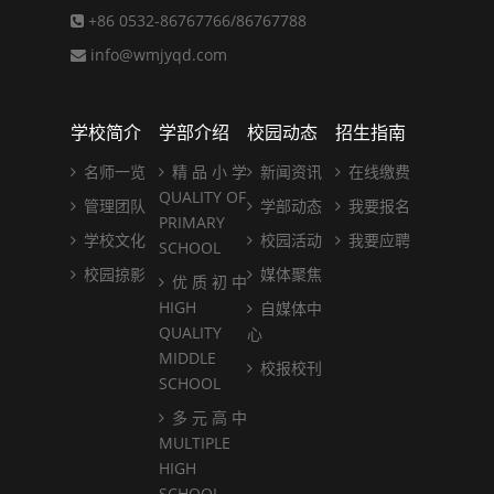
+86 0532-86767766/86767788
info@wmjyqd.com
学校简介
学部介绍
校园动态
招生指南
名师一览
精 品 小 学
新闻资讯
在线缴费
QUALITY OF
管理团队
学部动态
我要报名
PRIMARY
学校文化
校园活动
我要应聘
SCHOOL
校园掠影
媒体聚焦
优 质 初 中
HIGH
自媒体中
QUALITY
心
MIDDLE
校报校刊
SCHOOL
多 元 高 中
MULTIPLE
HIGH
SCHOOL