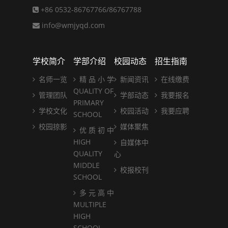
+86 0532-86767766/86767788
info@wmjyqd.com
学校简介
学部介绍
校园动态
招生指南
名师一览
精 品 小 学
新闻资讯
在线缴费
QUALITY OF
管理团队
学部动态
我要报名
PRIMARY
学校文化
校园活动
我要应聘
SCHOOL
校园掠影
媒体聚焦
优 质 初 中
HIGH
自媒体中
QUALITY
心
MIDDLE
校报校刊
SCHOOL
多 元 高 中
MULTIPLE
HIGH
SCHOOL