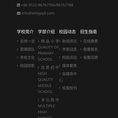
+86 0532-86767766/86767788
info@wmjyqd.com
学校简介
学部介绍
校园动态
招生指南
名师一览
精 品 小 学
新闻资讯
在线缴费
QUALITY OF
管理团队
学部动态
我要报名
PRIMARY
学校文化
校园活动
我要应聘
SCHOOL
校园掠影
媒体聚焦
优 质 初 中
HIGH
自媒体中
QUALITY
心
MIDDLE
校报校刊
SCHOOL
多 元 高 中
MULTIPLE
HIGH
SCHOOL